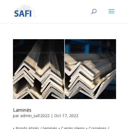
Laminés
par
admin_safi2022
|
Oct 17, 2022
• Ronds étirés / laminés • Carrés pleins • Cornières /