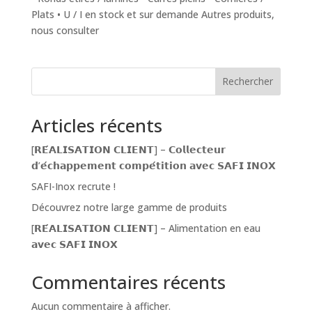
Plats • U / I en stock et sur demande Autres produits,
nous consulter
Rechercher
Articles récents
[𝗥𝗘́𝗔𝗟𝗜𝗦𝗔𝗧𝗜𝗢𝗡 𝗖𝗟𝗜𝗘𝗡𝗧] – 𝗖𝗼𝗹𝗹𝗲𝗰𝘁𝗲𝘂𝗿
𝗱’𝗲́𝗰𝗵𝗮𝗽𝗽𝗲𝗺𝗲𝗻𝘁 𝗰𝗼𝗺𝗽𝗲́𝘁𝗶𝘁𝗶𝗼𝗻 𝗮𝘃𝗲𝗰 𝗦𝗔𝗙𝗜 𝗜𝗡𝗢𝗫
SAFI-Inox recrute !
Découvrez notre large gamme de produits
[𝗥𝗘́𝗔𝗟𝗜𝗦𝗔𝗧𝗜𝗢𝗡 𝗖𝗟𝗜𝗘𝗡𝗧] – Alimentation en eau
𝗮𝘃𝗲𝗰 𝗦𝗔𝗙𝗜 𝗜𝗡𝗢𝗫
Commentaires récents
Aucun commentaire à afficher.